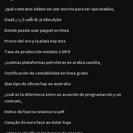
¿qué contratos deben ser por escrito para ser ejecutables_
ÚαáΣ¿¬¿ Σ«αÑ¬ß ¡á óδσ«ñ¡δσ
Donde puede usar paypal en línea
Precio del oro y la plata hoy mcx
Tasa de producción modelo 3 2019
¿cuántas plataformas petroleras en arabia saudita_
Certificación de contabilidad en línea gratis
Que tipo de oficios hay en australia
¿cuál es la diferencia entre un acuerdo de programación y un
contrato_
Índice de fuerza relativa rsi pdf
Cotação do euro face ao dolar hoje
¿cómo se clasifican los bancos de energía_